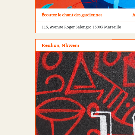
Écoutez le chant des gardiennes
A
115, Avenue Roger Salengro 13003 Marseille
Keulion, Nkwëni