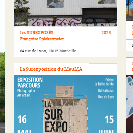
Les SUREXPOSÉS
2025
Françoise Spiekermeier
64 rue de Lyon, 13015 Marseille
La Surexposition du MauMA