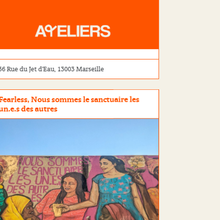
36 Rue du Jet d’Eau, 13003 Marseille
Fearless, Nous sommes le sanctuaire les
un.e.s des autres