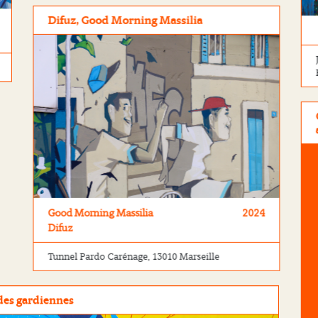
Difuz, Good Morning Massilia
Good Morning Massilia
2024
Difuz
Tunnel Pardo Carénage, 13010 Marseille
 des gardiennes