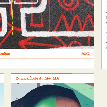
eulion
2023
Zurik x École du MauMA