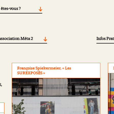
 êtes-vous ?
association Méta 2
Infos Pra
Françoise Spiekermeier, « Les
SUREXPOSÉS »
s,