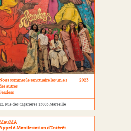
Nous sommes le sanctuaire les un.e.s
2023
des autres
Fearless
12, Rue des Cigarières 13003 Marseille
MauMA
Appel à Manifestation d’Intérêt