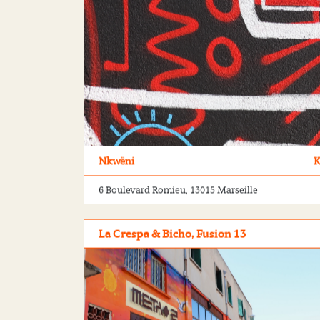
Nkwëni
K
6 Boulevard Romieu, 13015 Marseille
La Crespa & Bicho, Fusion 13