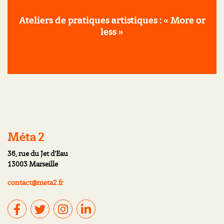
Ateliers de pratiques artistiques : « More or
less »
Méta 2
36, rue du Jet d’Eau
13003 Marseille
contact@meta2.fr