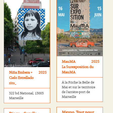
MauMA
2025
La Surexposition du
MauMA
Niña Embera +
2025
Cielo Estrellado
À la Friche la Belle de
rito_
Mai et sur le territoire
de l’arrière-port de
322 bd National, 13003
Marseille
Marseille
Meyso, Tout pour