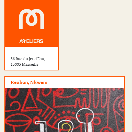
36 Rue du Jet d'Eau,
13003 Marseille
Keulion, Nkwëni