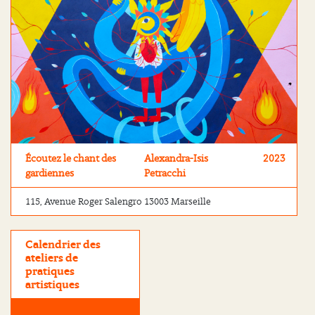
Écoutez le chant des
Alexandra-Isis
2023
gardiennes
Petracchi
115, Avenue Roger Salengro 13003 Marseille
Calendrier des
ateliers de
pratiques
artistiques