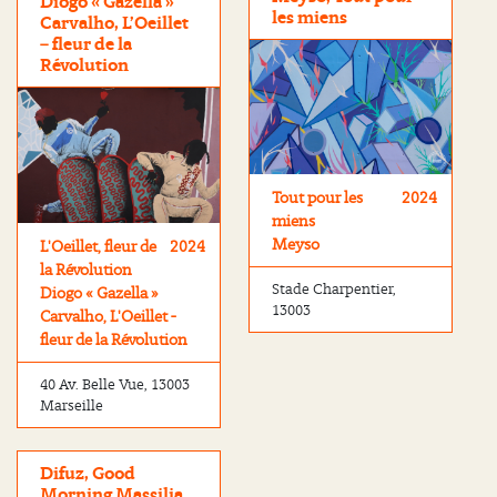
Diogo « Gazella »
les miens
Carvalho, L’Oeillet
– fleur de la
Révolution
Tout pour les
2024
miens
Meyso
L'Oeillet, fleur de
2024
la Révolution
Stade Charpentier,
Diogo « Gazella »
13003
Carvalho, L'Oeillet -
fleur de la Révolution
40 Av. Belle Vue, 13003
Marseille
Difuz, Good
Morning Massilia