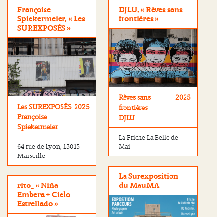
Françoise
DJLU, « Rêves sans
Spiekermeier, « Les
frontières »
SUREXPOSÉS »
Rêves sans
2025
Les SUREXPOSÉS
2025
frontières
Françoise
DJLU
Spiekermeier
La Friche La Belle de
64 rue de Lyon, 13015
Mai
Marseille
La Surexposition
rito_ « Niña
du MauMA
Embera + Cielo
Estrellado »