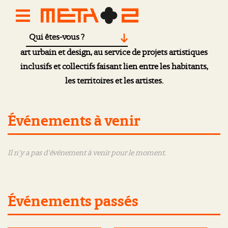
Qui êtes-vous ?
Méta 2
est un pôle de création en arts visuels,
art urbain et design, au service de projets artistiques
inclusifs et collectifs faisant lien entre les habitants,
les territoires et les artistes.
Événements à venir
Il n'y a pas d'événement à venir pour le moment.
Événements passés