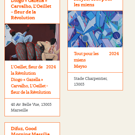
Diogo « Gazella »
les miens
Carvalho, L’Oeillet
– fleur de la
Révolution
Tout pour les
2024
miens
Meyso
L'Oeillet, fleur de
2024
la Révolution
Stade Charpentier,
Diogo « Gazella »
13003
Carvalho, L'Oeillet -
fleur de la Révolution
40 Av. Belle Vue, 13003
Marseille
Difuz, Good
Morning Massilia