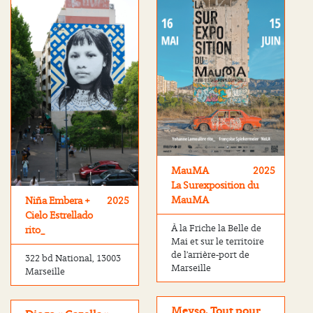
MauMA
2025
La Surexposition du
MauMA
Niña Embera +
2025
Cielo Estrellado
À la Friche la Belle de
rito_
Mai et sur le territoire
de l’arrière-port de
322 bd National, 13003
Marseille
Marseille
Meyso, Tout pour