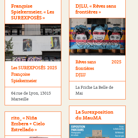
Françoise
DJLU, « Rêves sans
Spiekermeier, « Les
frontières »
SUREXPOSÉS »
Rêves sans
2025
Les SUREXPOSÉS
2025
frontières
Françoise
DJLU
Spiekermeier
La Friche La Belle de
64 rue de Lyon, 13015
Mai
Marseille
La Surexposition
rito_ « Niña
du MauMA
Embera + Cielo
Estrellado »