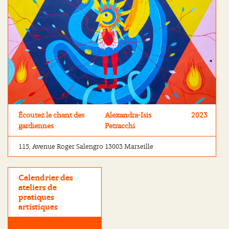
Écoutez le chant des
Alexandra-Isis
2023
gardiennes
Petracchi
115, Avenue Roger Salengro 13003 Marseille
Calendrier des
ateliers de
pratiques
artistiques