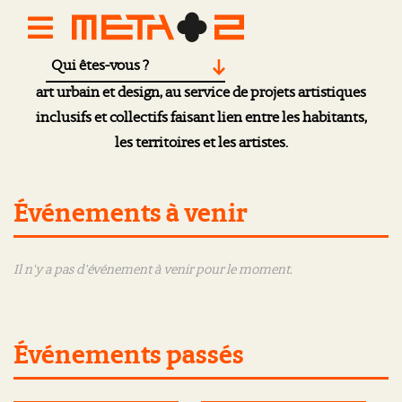
Qui êtes-vous ?
Méta 2
est un pôle de création en arts visuels,
art urbain et design, au service de projets artistiques
inclusifs et collectifs faisant lien entre les habitants,
les territoires et les artistes.
Événements à venir
Il n'y a pas d'événement à venir pour le moment.
Événements passés