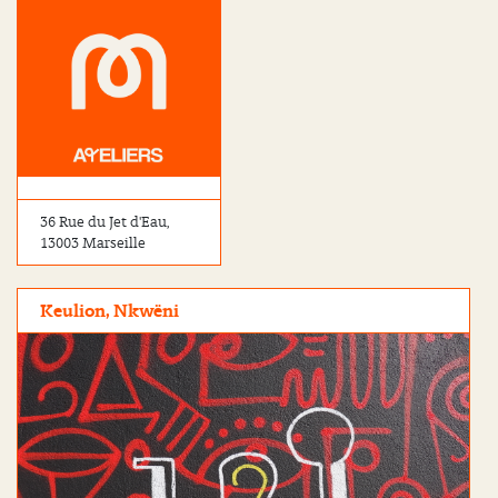
36 Rue du Jet d'Eau,
13003 Marseille
Keulion, Nkwëni