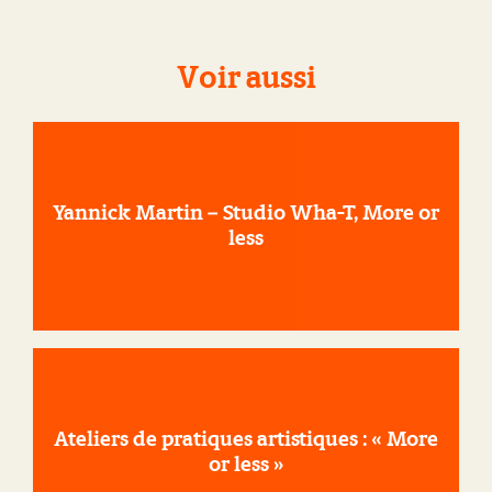
Voir aussi
Yannick Martin – Studio Wha-T, More or
less
Ateliers de pratiques artistiques : « More
or less »