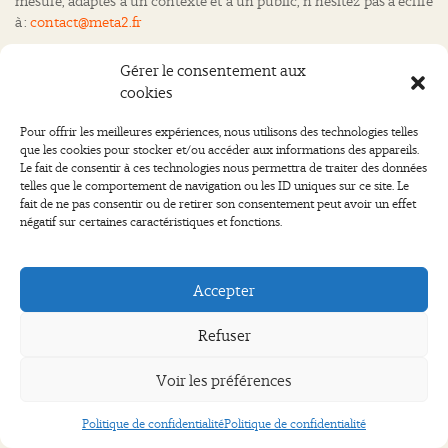
mesure, adaptés à un contexte et à un public, n’hésitez pas à écrire
à :
contact@meta2.fr
Gérer le consentement aux
Envoyer
cookies
Pour offrir les meilleures expériences, nous utilisons des technologies telles
que les cookies pour stocker et/ou accéder aux informations des appareils.
Le fait de consentir à ces technologies nous permettra de traiter des données
telles que le comportement de navigation ou les ID uniques sur ce site. Le
Contact
Partenaires
Mentions légales
fait de ne pas consentir ou de retirer son consentement peut avoir un effet
Politique de confidentialité
négatif sur certaines caractéristiques et fonctions.
©
Meta 2
2026
Accepter
Refuser
Voir les préférences
Politique de confidentialité
Politique de confidentialité