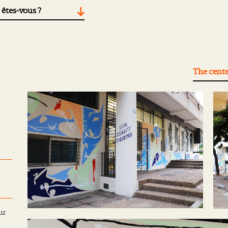
 êtes-vous ?
The cent
ur