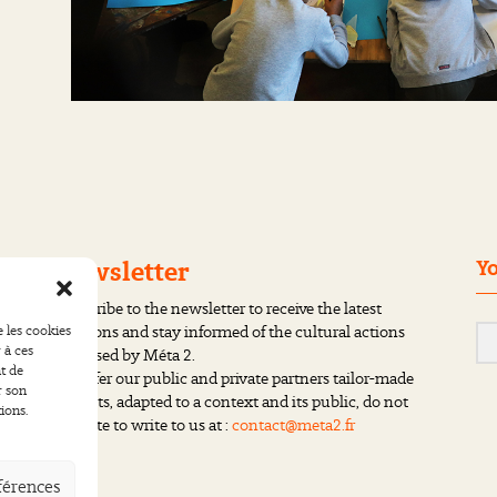
Newsletter
Yo
Subscribe to the newsletter to receive the latest
creations and stay informed of the cultural actions
e les cookies
 à ces
proposed by Méta 2.
t de
We offer our public and private partners tailor-made
r son
projects, adapted to a context and its public, do not
ions.
hesitate to write to us at :
contact@meta2.fr
éférences