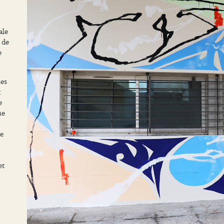
ale
 de
e
nes
t
e
ue
Ce
et