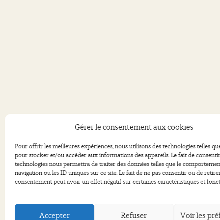
Adress
Gérer le consentement aux cookies
36, rue du Jet d’Eau
04 91 68 98 84
13003 Marseille
Pour offrir les meilleures expériences, nous utilisons des technologies telles qu
pour stocker et/ou accéder aux informations des appareils. Le fait de consentir
technologies nous permettra de traiter des données telles que le comportemen
navigation ou les ID uniques sur ce site. Le fait de ne pas consentir ou de retire
consentement peut avoir un effet négatif sur certaines caractéristiques et fonct
Accepter
Refuser
Voir les pr