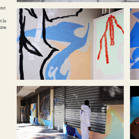
ont
t le
ive.