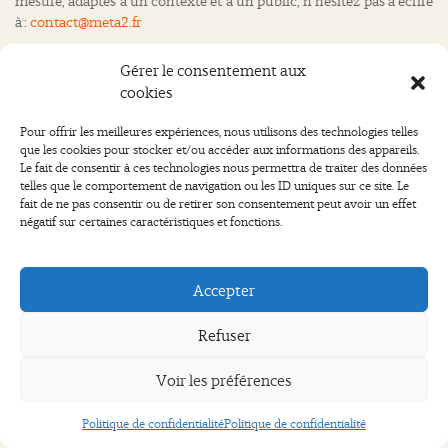
mesure, adaptés à un contexte et à un public, n’hésitez pas à écrire
à :
contact@meta2.fr
Gérer le consentement aux
Envoyer
cookies
Pour offrir les meilleures expériences, nous utilisons des technologies telles
que les cookies pour stocker et/ou accéder aux informations des appareils.
Le fait de consentir à ces technologies nous permettra de traiter des données
telles que le comportement de navigation ou les ID uniques sur ce site. Le
Contact
Partenaires
Mentions légales
fait de ne pas consentir ou de retirer son consentement peut avoir un effet
Politique de confidentialité
négatif sur certaines caractéristiques et fonctions.
©
Meta 2
2026
Accepter
Refuser
Voir les préférences
Politique de confidentialité
Politique de confidentialité