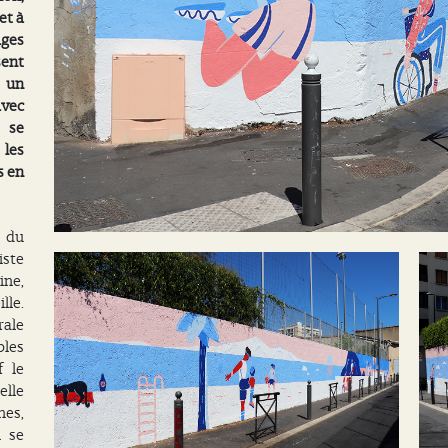
et à
ages
sent
e un
vec
t se
 les
s en
e du
iste
ine,
lle.
rale
ples
f le
elle
nes,
i se