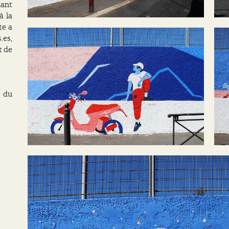
lant
à la
te a
.es,
t de
 du