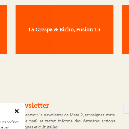
La Crespa & Bicho, Fusion 13
Newsletter
Pour recevoir la newsletter de Méta 2, renseignez votre
adresse mail et restez informé des dernières actions
e les cookies
artistiques et culturelles.
 à ces