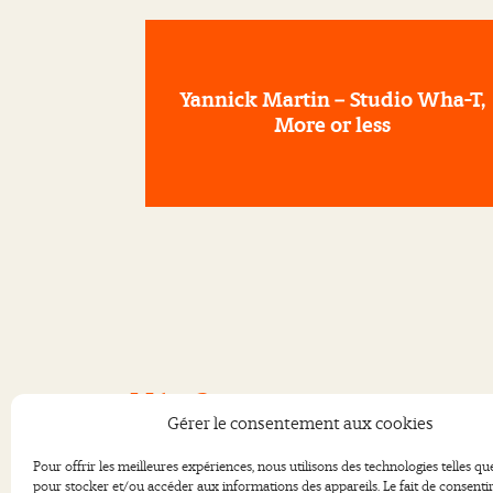
Yannick Martin – Studio Wha-T,
More or less
Méta 2
Gérer le consentement aux cookies
36, rue du Jet d’Eau
13003 Marseille
Pour offrir les meilleures expériences, nous utilisons des technologies telles qu
pour stocker et/ou accéder aux informations des appareils. Le fait de consentir