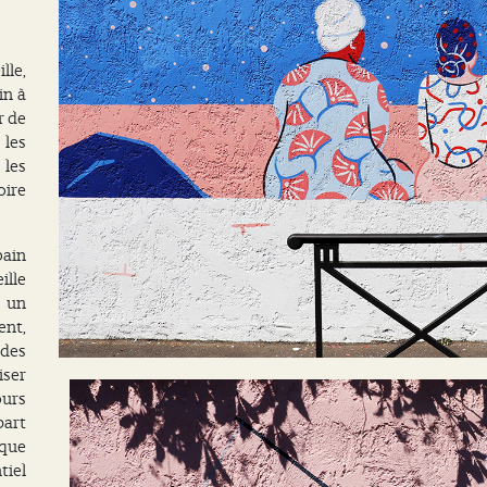
lle,
in à
r de
 les
les
oire
bain
ille
, un
nt,
 des
iser
ours
part
que
tiel