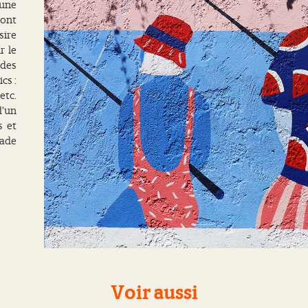
 une
ont
sire
r le
 des
cs :
etc.
d’un
s et
lade
Voir aussi