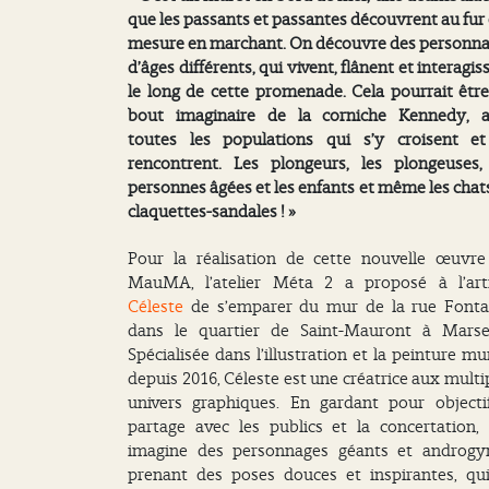
que les passants et passantes découvrent au fur 
mesure en marchant.
On découvre des personn
d’âges différents, qui vivent, flânent et interagis
le long de cette promenade.
Cela pourrait êtr
bout imaginaire de la corniche Kennedy, a
toutes les populations qui s’y croisent e
rencontrent.
Les plongeurs, les plongeuses,
personnes âgées et les enfants et même les chat
claquettes-sandales ! »
Pour la réalisation de cette nouvelle œuvr
MauMA, l’atelier Méta 2 a proposé à l’art
Céleste
de s’emparer du mur de la rue Fonta
dans le quartier de Saint-Mauront à
Marsei
Spécialisée dans l’illustration et la peinture mu
depuis 2016, Céleste est une créatrice aux multi
univers graphiques. En gardant pour objecti
partage avec les publics et la concertation, 
imagine des personnages géants et androgy
prenant des poses douces et inspirantes, qu